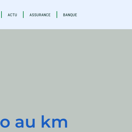
ACTU
ASSURANCE
BANQUE
to au km