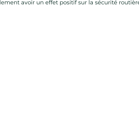
ement avoir un effet positif sur la sécurité routièr
 sujets connexes :
L’importance de souscrire à une assurance santé
CONTACT
MENTIONS LÉGALES