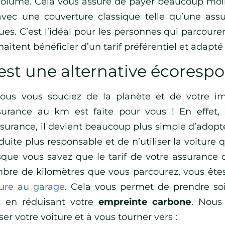
volume. Cela vous assure de payer beaucoup moi
avec une couverture classique telle qu’une ass
ques. C’est l’idéal pour les personnes qui parcour
aitent bénéficier d’un tarif préférentiel et adapté 
est une alternative écoresp
vous vous souciez de la planète et de votre i
ssurance au km est faite pour vous ! En effet,
ssurance, il devient beaucoup plus simple d’ado
uite plus responsable et de n’utiliser la voiture 
sque vous savez que le tarif de votre assuranc
bre de kilomètres que vous parcourez, vous êtes
ture au garage
. Cela vous permet de prendre soin
t en réduisant votre
empreinte carbone
. Nous
iser votre voiture et à vous tourner vers :