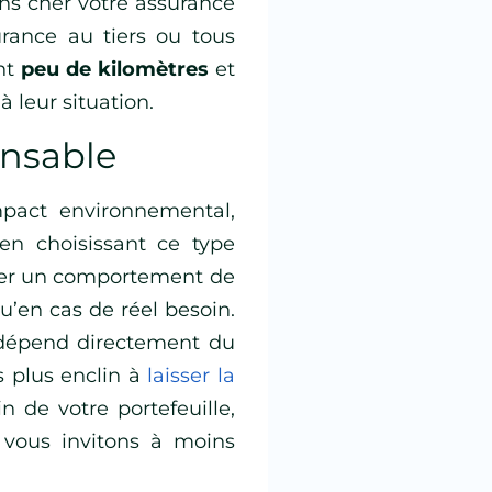
ns cher votre assurance
urance au tiers ou tous
ent
peu de kilomètres
et
à leur situation.
onsable
mpact environnemental,
 en choisissant ce type
pter un comportement de
qu’en cas de réel besoin.
e dépend directement du
 plus enclin à
laisser la
 de votre portefeuille,
 vous invitons à moins