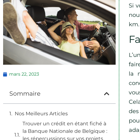
Si 
nou
km.
Fa
L’u
fair
la 
mars 22, 2023
con
vou
Sommaire
Cela
des
Nos Meilleurs Articles
pou
Trouver un crédit en étant fiché à
ada
la Banque Nationale de Belgique :
les répercussions sur vos projets