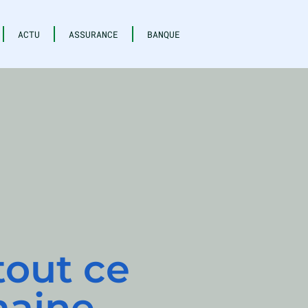
ACTU
ASSURANCE
BANQUE
tout ce
maine