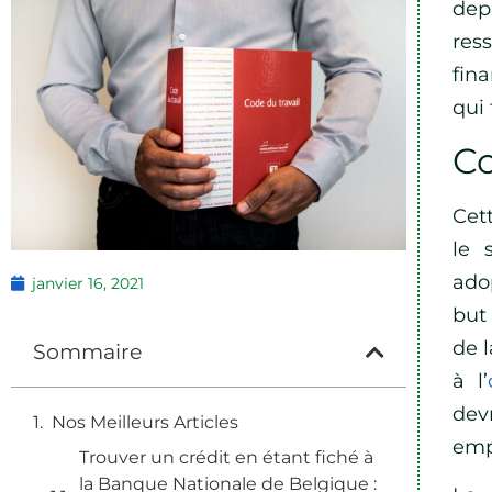
dep
res
fina
qui 
Co
Cet
le 
ado
janvier 16, 2021
but
de 
Sommaire
à l’
dev
Nos Meilleurs Articles
emp
Trouver un crédit en étant fiché à
la Banque Nationale de Belgique :