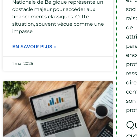
Nationale de Belgique représente un
soc
obstacle majeur pour accéder aux
financements classiques. Cette
rai
situation, souvent vécue comme une
de 
impasse
att
par
EN SAVOIR PLUS »
enc
pro
1 mai 2026
res
dir
con
son
prof
Qu
ge