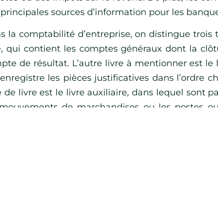
principales sources d’information pour les banques
 la comptabilité d’entreprise, on distingue trois 
re, qui contient les comptes généraux dont la clôt
te de résultat. L’autre livre à mentionner est le 
enregistre les pièces justificatives dans l’ordre 
e de livre est le livre auxiliaire, dans lequel son
 mouvements de marchandises ou les postes ouv
 débiteurs.
ce sujet vous intéresse, vous pourriez également 
À quoi servent les amortissements comptable ?