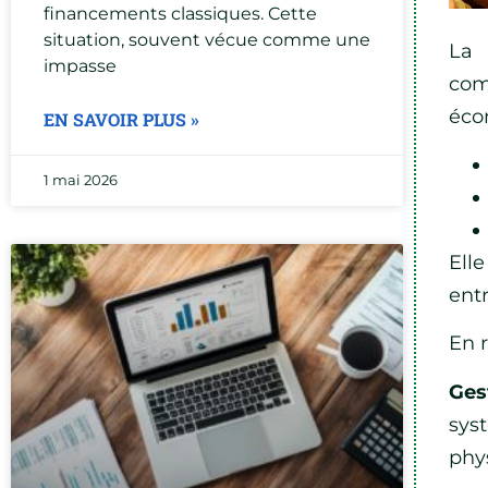
financements classiques. Cette
situation, souvent vécue comme une
La 
impasse
com
écon
EN SAVOIR PLUS »
1 mai 2026
Ell
ent
En 
Ges
sys
phy