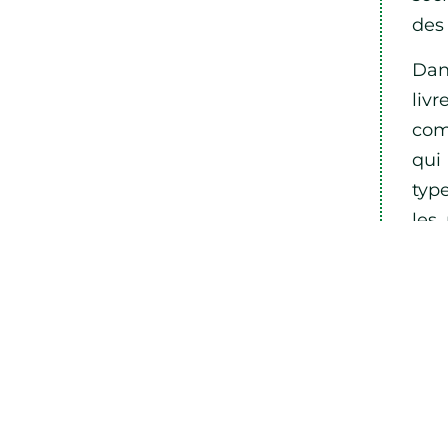
des 
Dans
liv
comp
qui 
typ
les
des
Si 