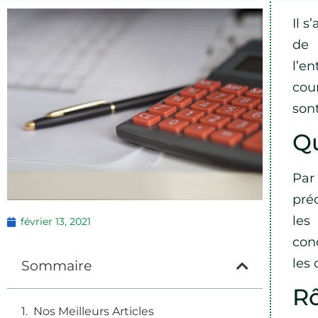
Il s
de 
l’e
cou
sont
Qu
Par 
pré
les
février 13, 2021
con
les 
Sommaire
Rô
Nos Meilleurs Articles