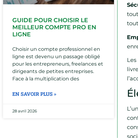
Séc
tout
GUIDE POUR CHOISIR LE
tout
MEILLEUR COMPTE PRO EN
LIGNE
Emp
enr
Choisir un compte professionnel en
ligne est devenu un passage obligé
Les
pour les entrepreneurs, freelances et
liv
dirigeants de petites entreprises.
l’a
Face à la multiplication des
Él
EN SAVOIR PLUS »
L’u
28 avril 2026
conf
con
soc